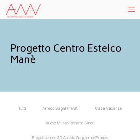
Progetto Centro Esteico
Manè
Tutti
Arredo Bagni Privati
Casa Vacanze
Nuovo Museo Richard Ginori
Progettazione 3D Arredo Soggiorno/Pranzo