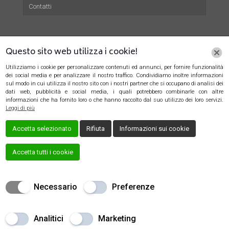
Contatti
Info Contatti
Questo sito web utilizza i cookie!
Utilizziamo i cookie per personalizzare contenuti ed annunci, per fornire funzionalità
Telefono: +39 3384482188
dei social media e per analizzare il nostro traffico. Condividiamo inoltre informazioni
sul modo in cui utilizza il nostro sito con i nostri partner che si occupano di analisi dei
Indirizzo: Via II Giugno, 31, 50019 Sesto Fiorentino, Italia
dati web, pubblicità e social media, i quali potrebbero combinarle con altre
informazioni che ha fornito loro o che hanno raccolto dal suo utilizzo dei loro servizi.
Social: Facebook
Leggi di più
Accetta selezionato
Rifiuta
Informazioni sui cookie
Accetta tutti i cookie
Creato da
Local Web – Agenzia Web Marketing Milano
Copyrights © 2019 Architetto Valentina Nencini - P. IVA
Necessario
Preferenze
06247310482 | Tutti i diritti riservati.
Analitici
Marketing